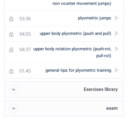
non counter mov
ply
03:36
upper body plyometric (
04:55
upper body rotation plyomet
04:37
general tips for plyo
01:45