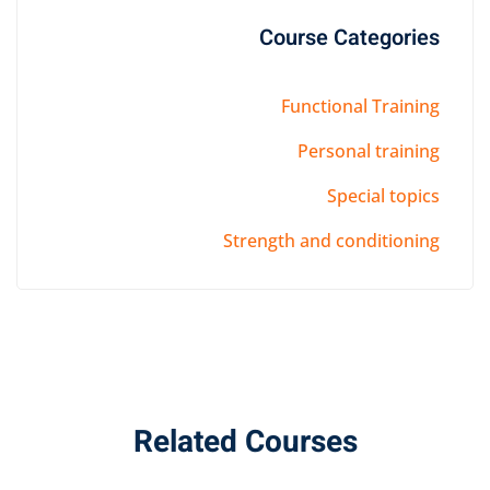
Course
Funct
Per
Strength an
Related Cour